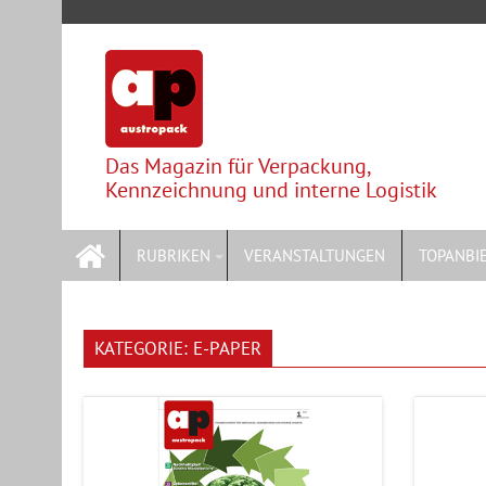
Skip
to
content
Das Magazin für Verpackung,
Kennzeichnung und interne Logistik
RUBRIKEN
VERANSTALTUNGEN
TOPANBI
KATEGORIE:
E-PAPER