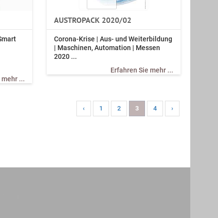
AUSTROPACK 2020/02
Smart
Corona-Krise | Aus- und Weiterbildung
| Maschinen, Automation | Messen
2020 ...
Erfahren Sie mehr ...
 mehr ...
‹
1
2
3
4
›
m Medien OG