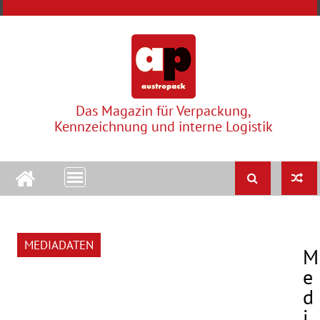
Skip
to
content
Das Magazin für Verpackung,
Kennzeichnung und interne Logistik
MEDIADATEN
M
e
d
i