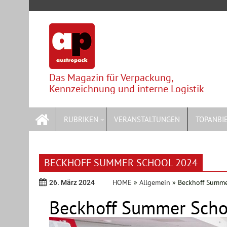
Skip
to
content
Das Magazin für Verpackung,
Kennzeichnung und interne Logistik
RUBRIKEN
VERANSTALTUNGEN
TOPANBI
BECKHOFF SUMMER SCHOOL 2024
HOME
»
Allgemein
»
Beckhoff Summe
26. März 2024
Beckhoff Summer Scho