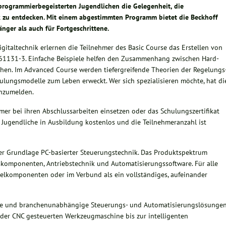
 programmierbegeisterten Jugendlichen die Gelegenheit, die
k zu entdecken. Mit einem abgestimmten Programm bietet die Beckhoff
ger als auch für Fortgeschrittene.
gitaltechnik erlernen die Teilnehmer des Basic Course das Erstellen von
61131-3. Einfache Beispiele helfen den Zusammenhang zwischen Hard-
hen. Im Advanced Course werden tiefergreifende Theorien der Regelungs
ulungsmodelle zum Leben erweckt. Wer sich spezialisieren möchte, hat di
anzumelden.
er bei ihren Abschlussarbeiten einsetzen oder das Schulungszertifikat
r Jugendliche in Ausbildung kostenlos und die Teilnehmeranzahl ist
der Grundlage PC-basierter Steuerungstechnik. Das Produktspektrum
skomponenten, Antriebstechnik und Automatisierungssoftware. Für alle
nzelkomponenten oder im Verbund als ein vollständiges, aufeinander
lle und branchenunabhängige Steuerungs- und Automatisierungslösungen
der CNC gesteuerten Werkzeugmaschine bis zur intelligenten