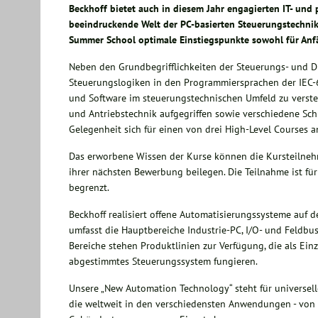
Beckhoff bietet auch in diesem Jahr engagierten IT- und
beeindruckende Welt der PC-basierten Steuerungstechni
Summer School optimale Einstiegspunkte sowohl für Anfän
Neben den Grundbegrifflichkeiten der Steuerungs- und Di
Steuerungslogiken in den Programmiersprachen der IEC-
und Software im steuerungstechnischen Umfeld zu verste
und Antriebstechnik aufgegriffen sowie verschiedene Sch
Gelegenheit sich für einen von drei High-Level Courses 
Das erworbene Wissen der Kurse können die Kursteilnehm
ihrer nächsten Bewerbung beilegen. Die Teilnahme ist fü
begrenzt.
Beckhoff realisiert offene Automatisierungssysteme auf 
umfasst die Hauptbereiche Industrie-PC, I/O- und Feldbu
Bereiche stehen Produktlinien zur Verfügung, die als Ei
abgestimmtes Steuerungssystem fungieren.
Unsere „New Automation Technology“ steht für universe
die weltweit in den verschiedensten Anwendungen - von 