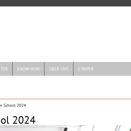
ETER
KNOW-HOW
ÜBER UNS
E-PAPER
r School 2024
ol 2024