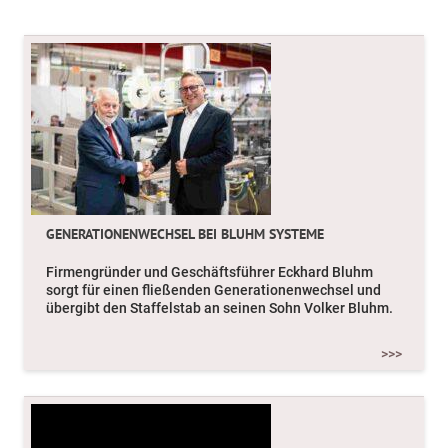
GENERATIONENWECHSEL BEI BLUHM SYSTEME
ABFALLVERMEIDUNG MACHT (FACHHOCH)SCHULE
Basierend auf Faktoren wie dem fortschreitenden
Firmengründer und Geschäftsführer Eckhard Bluhm
Klimawandel, der Ressourcenknappheit, dem
sorgt für einen fließenden Generationenwechsel und
Bevölkerungswachstum und der globalisierten
übergibt den Staffelstab an seinen Sohn Volker Bluhm.
Marktwirtschaft erfährt das Thema Nachhaltigkeit in all
seinen Dimensionen – und im Besonderen die
>>>
ökologische Nachhaltigkeit weltweit höchste
Aufmerksamkeit. Ein unumstrittenes Top-Thema sind
dabei Verpackungen und Abfallvermeidung.
>>>