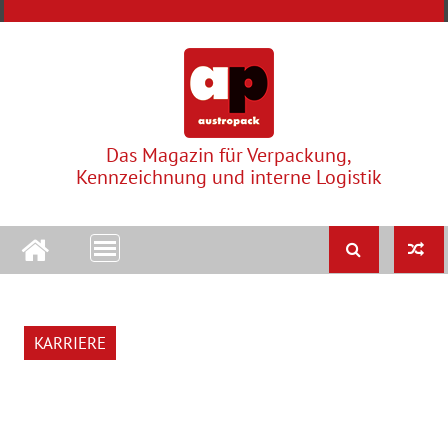
Skip
to
content
Das Magazin für Verpackung,
Kennzeichnung und interne Logistik
KARRIERE
K
A
R