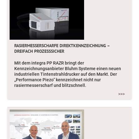
RASIERMESSERSCHARFE DIREKTKENNZEICHNUNG –
DREIFACH PROZESSSICHER
Mit dem integra PP RAZR bringt der
Kennzeichnungsanbieter Bluhm Systeme einen neuen
industriellen Tintenstrahldrucker auf den Markt. Der
„Performance Piezo“ kennzeichnet nicht nur
rasiermesserscharf und blitzschnell.
PACKAGING TECHNOLOGY AND SUSTAINABILITY
>>>
Im Herbst 2018 startet an der FH Campus Wien das neue
Masterstudium „Packaging Technology and Sustainability“,
das unter Mitwirkung der maßgeblichen Unternehmen
der Verpackungsbranche und einschlägigen
Fachverbände der Wirtschaftskammer entwickelt wurde.
>>>