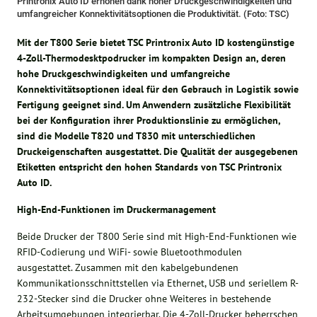
Printronix Auto ID erhöhen dank hoher Druckgeschwindigkeiten und
umfangreicher Konnektivitätsoptionen die Produktivität. (Foto: TSC)
Mit der T800 Serie bietet TSC Printronix Auto ID kostengünstige
4-Zoll-Thermodesktpodrucker im kompakten Design an, deren
hohe Druckgeschwindigkeiten und umfangreiche
Konnektivitätsoptionen ideal für den Gebrauch in Logistik sowie
Fertigung geeignet sind. Um Anwendern zusätzliche Flexibilität
bei der Konfiguration ihrer Produktionslinie zu ermöglichen,
sind die Modelle T820 und T830 mit unterschiedlichen
Druckeigenschaften ausgestattet. Die Qualität der ausgegebenen
Etiketten entspricht den hohen Standards von TSC Printronix
Auto ID.
High-End-Funktionen im Druckermanagement
Beide Drucker der T800 Serie sind mit High-End-Funktionen wie
RFID-Codierung und WiFi- sowie Bluetoothmodulen
ausgestattet. Zusammen mit den kabelgebundenen
Kommunikationsschnittstellen via Ethernet, USB und seriellem R-
232-Stecker sind die Drucker ohne Weiteres in bestehende
Arbeitsumgebungen integrierbar. Die 4-Zoll-Drucker beherrschen