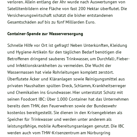
verloren. Allein entlang der Ahr wurde nach Auswertungen von
Satellitenbildern eine Fläche von fast 200 Hektar überflutet. Die
Versicherungswirtschaft schätzt die bisher entstandenen
Gesamtschäden auf bis zu fünf Milliarden Euro.
Container-Spende zur Wasserversorgung
Schnelle Hilfe vor Ort ist gefragt! Neben Unterkünften, Kleidung
und Hygiene-Artikeln für den täglichen Bedarf benötigen die
Betroffenen dringend sauberes Trinkwasser, um Durchfall-, Fieber-
und Infektionskrankheiten zu vermeiden. Die Wucht der
Wassermassen hat viele Rohrleitungen komplett zerstört.
Überflutete Äcker und Kläranlagen sowie Reinigungsmittel aus
privaten Haushalten spülten Dreck, Schlamm, Krankheitserreger
und Chemikalien ins Grundwasser. Hier unterstützt Schütz mit
seinen Foodcert IBC: Über 1.000 Container hat das Unternehmen
bereits dem THW, den Feuerwehren sowie der Bundeswehr
kostenlos bereitgestellt. Sie dienen in den Krisengebieten als
Speicher für Trinkwasser und werden unter anderem als
leistungsfähige, mobile Aufbereitungsanlagen genutzt. Die IBC
werden auch vom THW-Krisenzentrum am Nürburgring