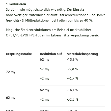
1. Reduzieren
So dünn wie möglich, so dick wie nötig. Der Einsatz
höherwertiger Materialien erlaubt Stärkenreduktionen und somit
Gewichts- & Müllreduktionen bei Folien von bis zu 40 %.
Mögliche Stärkenreduktionen am Beispiel marktüblicher
OPET/PE-EVOH-PE-Folien im Lebensmittelverpackungsbereich:
Ursprungsstärke
Reduktion auf
Materialeinsparung
62 my
-13,9 %
52 my
-27,8 %
72 my
42 my
-41,7 %
52 my
-16,1 %
62 my
42 my
-32,3 %
52 my
42 my
-19,2 %