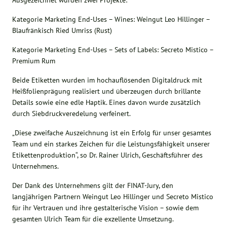
Ausgezeichnet wurden zwei Projekte:
Kategorie Marketing End-Uses – Wines: Weingut Leo Hillinger –
Blaufränkisch Ried Umriss (Rust)
Kategorie Marketing End-Uses – Sets of Labels: Secreto Mistico –
Premium Rum
Beide Etiketten wurden im hochauflösenden Digitaldruck mit
Heißfolienprägung realisiert und überzeugen durch brillante
Details sowie eine edle Haptik. Eines davon wurde zusätzlich
durch Siebdruckveredelung verfeinert.
„Diese zweifache Auszeichnung ist ein Erfolg für unser gesamtes
Team und ein starkes Zeichen für die Leistungsfähigkeit unserer
Etikettenproduktion“, so Dr. Rainer Ulrich, Geschäftsführer des
Unternehmens.
Der Dank des Unternehmens gilt der FINAT-Jury, den
langjährigen Partnern Weingut Leo Hillinger und Secreto Mistico
für ihr Vertrauen und ihre gestalterische Vision – sowie dem
gesamten Ulrich Team für die exzellente Umsetzung.