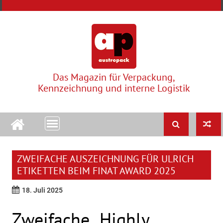
Skip
to
content
Das Magazin für Verpackung,
Kennzeichnung und interne Logistik
ZWEIFACHE AUSZEICHNUNG FÜR ULRICH
ETIKETTEN BEIM FINAT AWARD 2025
18. Juli 2025
Zweifache „Highly