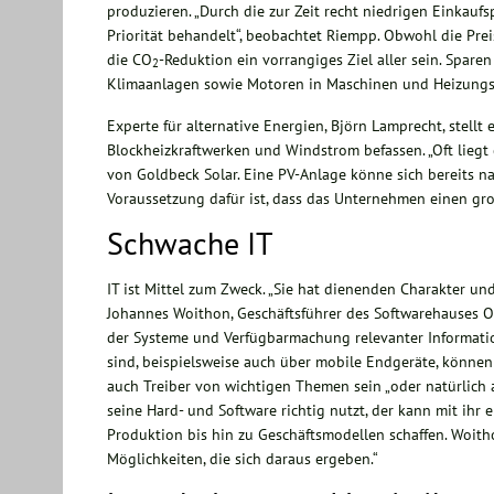
produzieren. „Durch die zur Zeit recht niedrigen Einkauf
Priorität behandelt“, beobachtet Riempp. Obwohl die Pre
die CO
-Reduktion ein vorrangiges Ziel aller sein. Spare
2
Klimaanlagen sowie Motoren in Maschinen und Heizung
Experte für alternative Energien, Björn Lamprecht, stellt 
Blockheizkraftwerken und Windstrom befassen. „Oft liegt
von Goldbeck Solar. Eine PV-Anlage könne sich bereits na
Voraussetzung dafür ist, dass das Unternehmen einen gr
Schwache IT
IT ist Mittel zum Zweck. „Sie hat dienenden Charakter und
Johannes Woithon, Geschäftsführer des Softwarehauses Or
der Systeme und Verfügbarmachung relevanter Information
sind, beispielsweise auch über mobile Endgeräte, können
auch Treiber von wichtigen Themen sein „oder natürlich
seine Hard- und Software richtig nutzt, der kann mit ihr 
Produktion bis hin zu Geschäftsmodellen schaffen. Woitho
Möglichkeiten, die sich daraus ergeben.“