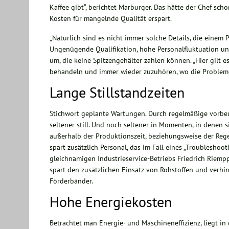
Kaffee gibt“, berichtet Marburger. Das hätte der Chef 
Kosten für mangelnde Qualität erspart.
„Natürlich sind es nicht immer solche Details, die einem 
Ungenügende Qualifikation, hohe Personalfluktuation und
um, die keine Spitzengehälter zahlen können. „Hier gilt 
behandeln und immer wieder zuzuhören, wo die Probleme
Lange Stillstandzeiten
Stichwort geplante Wartungen. Durch regelmäßige vorb
seltener still. Und noch seltener in Momenten, in denen
außerhalb der Produktionszeit, beziehungsweise der Rege
spart zusätzlich Personal, das im Fall eines „Troubleshoo
gleichnamigen Industrieservice-Betriebs Friedrich Riempp
spart den zusätzlichen Einsatz von Rohstoffen und verhin
Förderbänder.
Hohe Energiekosten
Betrachtet man Energie- und Maschineneffizienz, liegt 