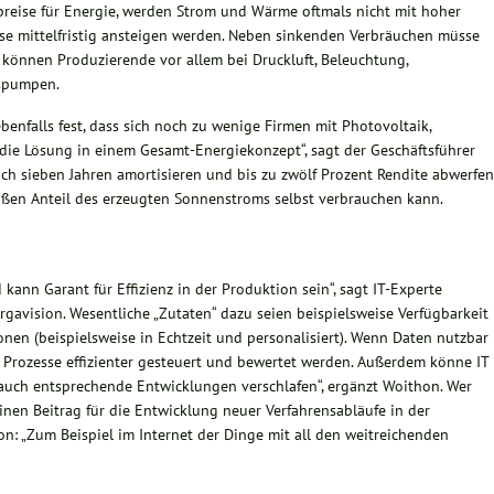
spreise für Energie, werden Strom und Wärme oftmals nicht mit hoher
ise mittelfristig ansteigen werden. Neben sinkenden Verbräuchen müsse
n können Produzierende vor allem bei Druckluft, Beleuchtung,
spumpen.
ebenfalls fest, dass sich noch zu wenige Firmen mit Photovoltaik,
 die Lösung in einem Gesamt-Energiekonzept“, sagt der Geschäftsführer
ch sieben Jahren amortisieren und bis zu zwölf Prozent Rendite abwerfen
oßen Anteil des erzeugten Sonnenstroms selbst verbrauchen kann.
 kann Garant für Effizienz in der Produktion sein“, sagt IT-Experte
gavision. Wesentliche „Zutaten“ dazu seien beispielsweise Verfügbarkeit
en (beispielsweise in Echtzeit und personalisiert). Wenn Daten nutzbar
 Prozesse effizienter gesteuert und bewertet werden. Außerdem könne IT
 auch entsprechende Entwicklungen verschlafen“, ergänzt Woithon. Wer
einen Beitrag für die Entwicklung neuer Verfahrensabläufe in der
n: „Zum Beispiel im Internet der Dinge mit all den weitreichenden