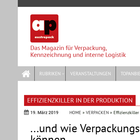
Skip
to
content
Das Magazin für Verpackung,
Kennzeichnung und interne Logistik
RUBRIKEN
VERANSTALTUNGEN
TOPANBI
EFFIZIENZKILLER IN DER PRODUKTION
HOME
»
VERPACKEN
»
Effizienzkille
19. März 2019
...und wie Verpackungs
können