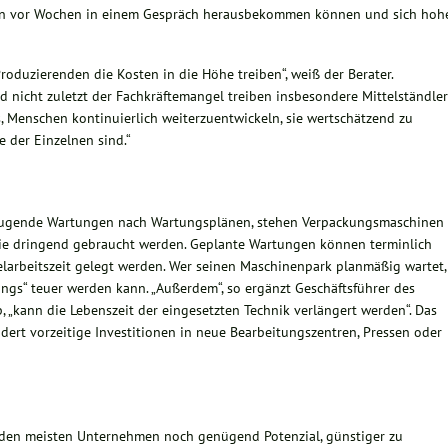
schon vor Wochen in einem Gespräch herausbekommen können und sich hoh
Produzierenden die Kosten in die Höhe treiben“, weiß der Berater.
 nicht zuletzt der Fachkräftemangel treiben insbesondere Mittelständler
es, Menschen kontinuierlich weiterzuentwickeln, sie wertschätzend zu
 der Einzelnen sind.“
eugende Wartungen nach Wartungsplänen, stehen Verpackungsmaschinen
 sie dringend gebraucht werden. Geplante Wartungen können terminlich
larbeitszeit gelegt werden. Wer seinen Maschinenpark planmäßig wartet,
tings“ teuer werden kann. „Außerdem“, so ergänzt Geschäftsführer des
, „kann die Lebenszeit der eingesetzten Technik verlängert werden“. Das
dert vorzeitige Investitionen in neue Bearbeitungszentren, Pressen oder
in den meisten Unternehmen noch genügend Potenzial, günstiger zu