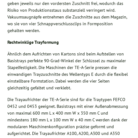
geben jeweils nur den vordersten Zuschnitt frei, wodurch das
Risiko von Produktionsstaus substanziell verringert wird.
Vakuumsaugnäpfe entnehmen die Zuschnitte aus dem Magazin,
wo sie von vier Schnappverschlussclips in Formposition
gehalten werden.
Rechtwinklige Trayformung
Ähnlich dem Aufrichten von Kartons sind beim Aufstellen von
Basistrays perfekte 90-Grad-Winkel der Schlüssel zu maximaler
Stapelfestigkeit. Die Maschinen der TE-A-Serie pressen die
einwandigen Trayzuschnitte des Wellentyps E durch die flexibel
einstellbare Formstation. Dabei werden die vier Seiten
gleichzeitig gefaltet und verklebt.
Die Trayaufrichter der TE-A-Serie sind für die Traytypen FEFCO
0452 und 0453 geeignet. Basistrays mit einer Außenabmessung
von maximal 600 mm L x 400 mm W x 350 mm C und
mindestens 180 mm L x 100 mm W x 40 mm C werden dank der
modularen Maschinenkonfiguration präzise geformt und
aufgerichtet. Die Trayaufrichter A100, A200, A300 und A350