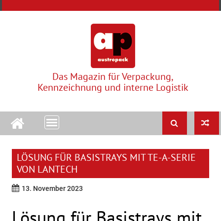
Skip
to
content
Das Magazin für Verpackung,
Kennzeichnung und interne Logistik
LÖSUNG FÜR BASISTRAYS MIT TE-A-SERIE
VON LANTECH
13. November 2023
Lösung für Basistrays mit