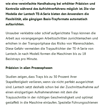
wie eine vereinfachte Handhabung bei erhöhter Präzision und
Kontrolle während des Aufrichtverfahrens möglich ist. Die vier
Modelle der Lantech TE-A-Serie bieten den Anwendern die
Flexibilität, alle gängigen Basis-Trayformate automatisch
aufzurichten.
Unsauber verklebte oder schief aufgerichtete Trays können die
Arbeit aus vorangegangen Arbeitsschritten zunichtemachen und
erhöhen in der Transportphase das Risiko von Warenschäden.
Diese Gefahr vermeiden die Trayaufrichter der TE-A-Serie von
Lantech. Je nach Modell formen die Maschinen bis zu 18
Basistrays pro Minute.
Präzision in allen Prozessphasen
Studien zeigen, dass Trays bis zu 30 Prozent ihrer
Stapelfestigkeit verlieren, wenn sie nicht perfekt ausgerichtet
sind. Lantech setzt deshalb schon bei der Zuschnittaufnahme auf
einen einzigartigen Aufnahmerahmen mit dem die
Trayzuschnitte in der richtigen Geschwindigkeit und optimal
gestaffelt in die Maschine einlaufen. Spezielle Führungsschienen