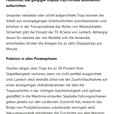
aufzurichten.
Unsauber verklebte oder schief aufgerichtete Trays können die
Arbeit aus vorangegangen Arbeitsschritten zunichtemachen und
erhöhen in der Transportphase das Risiko von Warenschäden.
Sicherheit gibt der Einsatz der TE-B-Serie von Lantech. Abhängig
davon für welches der vier Modelle sich die Anwender
entscheiden, formen die Anlagen bis zu zehn Displaytrays pro
Minute.
Präzision in allen Prozessphasen
Studien zeigen, dass Trays bis zu 30 Prozent ihrer
Stapelfestigkeit verlieren, wenn sie nicht perfekt ausgerichtet
sind. Lantech setzt deshalb schon bei der Zuschnittaufnahme auf
einen einzigartigen Aufnahmerahmen mit dem die
Trayzuschnitte in der richtigen Geschwindigkeit und optimal
gestaffelt in die Maschine einlaufen. Spezielle Führungsschienen
geben jeweils nur den vordersten Zuschnitt frei, wodurch das
Risiko von Produktionsstaus substanziell verringert wird.
Vakuumsaugnäpfe entnehmen die Zuschnitte aus dem Magazin,