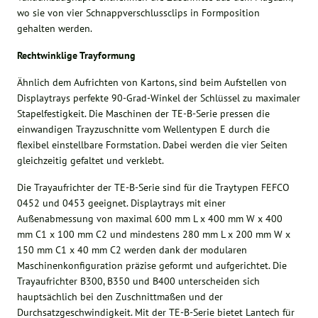
wo sie von vier Schnappverschlussclips in Formposition
gehalten werden.
Rechtwinklige Trayformung
Ähnlich dem Aufrichten von Kartons, sind beim Aufstellen von
Displaytrays perfekte 90-Grad-Winkel der Schlüssel zu maximaler
Stapelfestigkeit. Die Maschinen der TE-B-Serie pressen die
einwandigen Trayzuschnitte vom Wellentypen E durch die
flexibel einstellbare Formstation. Dabei werden die vier Seiten
gleichzeitig gefaltet und verklebt.
Die Trayaufrichter der TE-B-Serie sind für die Traytypen FEFCO
0452 und 0453 geeignet. Displaytrays mit einer
Außenabmessung von maximal 600 mm L x 400 mm W x 400
mm C1 x 100 mm C2 und mindestens 280 mm L x 200 mm W x
150 mm C1 x 40 mm C2 werden dank der modularen
Maschinenkonfiguration präzise geformt und aufgerichtet. Die
Trayaufrichter B300, B350 und B400 unterscheiden sich
hauptsächlich bei den Zuschnittmaßen und der
Durchsatzgeschwindigkeit. Mit der TE-B-Serie bietet Lantech für